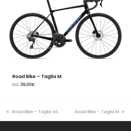
Road Bike – Taglia M
Da:
39,00
€
previous
next
Road Bike – Taglia XS
Road Bike – Taglia M
post:
post: