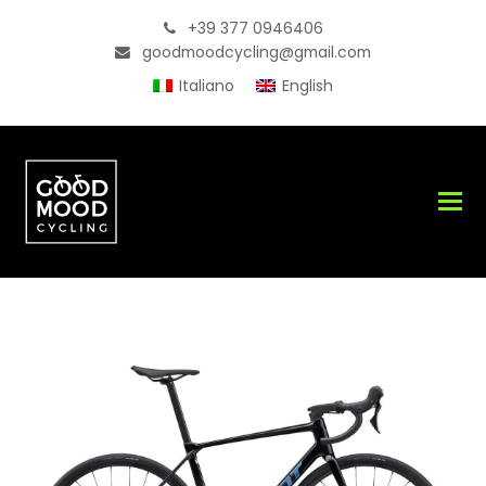
+39 377 0946406
goodmoodcycling@gmail.com
Italiano
English