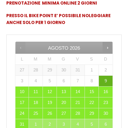
PRENOTAZIONE MINIMA ONLINE 2 GIORNI
PRESSO IL BIKE POINT E’ POSSIBILE NOLEGGIARE
ANCHE SOLO PER 1 GIORNO
AGOSTO
2026
L
M
M
G
V
S
D
27
28
29
30
31
1
2
3
4
5
6
7
8
9
10
11
12
13
14
15
16
17
18
19
20
21
22
23
24
25
26
27
28
29
30
31
1
2
3
4
5
6