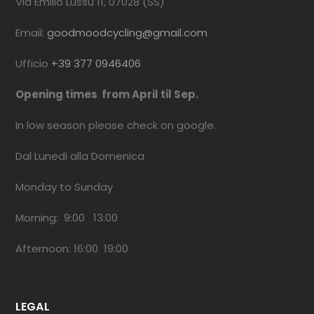
Via Emilio Lussu 11, 07028 (SS)
Email:
goodmoodcycling@gmail.com
Ufficio
+39 377 0946406
Opening times from April til Sep.
In low season please check on google.
Dal Lunedi alla Domenica
Monday to Sunday
Morning: 9:00 13:00
Afternoon: 16:00 19:00
LEGAL