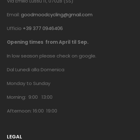
Via Emilio Lussu 11, 07028 (SS)
Email:
goodmoodcycling@gmail.com
Ufficio
+39 377 0946406
Opening times from April til Sep.
In low season please check on google.
Dal Lunedi alla Domenica
Monday to Sunday
Morning: 9:00 13:00
Afternoon: 16:00 19:00
LEGAL